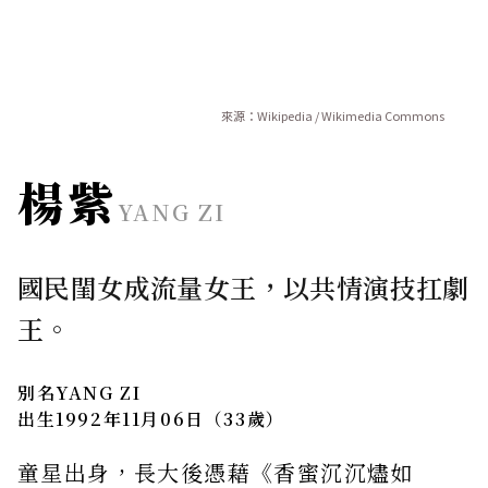
來源：Wikipedia / Wikimedia Commons
楊紫
YANG ZI
國民閨女成流量女王，以共情演技扛劇
王。
別名
YANG ZI
出生
1992年11月06日（33歲）
童星出身，長大後憑藉《香蜜沉沉燼如