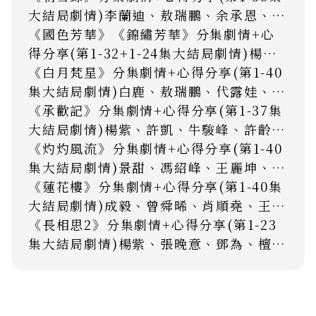
大結局劇情)李蘭迪、敖瑞鵬、余承恩、沈
羽潔、程泓鑫、王路晴主演，劇情角色演
《國色芳華》《錦繡芳華》分集劇情+心
員介紹，改編自步月淺妝的懸疑小說《權
得分享(第1-32+1-24集大結局劇情)楊
寵之仵作醫妃》，執刀探案女仵作x仗劍
紫、李現、魏哲鳴、張雅欽、涂松岩、管
《白月梵星》分集劇情+心得分享(第1-40
追兇世子將軍，化身福爾摩斯雙人組強強
樂主演，劇情角色演員介紹，改編自閱文
集大結局劇情)白鹿、敖瑞鵬、代露娃、常
聯手，邊找真相邊偷偷談戀愛，集權謀、
集團旗下起點讀書作家意千重的同名小
華森、韓棟主演，劇情角色演員介紹，改
《承歡記》分集劇情+心得分享(第1-37集
愛情、懸疑於一身，採用「三集一案」快
說，有奸商之稱的商戶之女x惡名昭彰的
編自晉江文學城作家星零創作的小說《白
大結局劇情)楊紫、許凱、牛駿峰、許齡
節奏單元結構，預告片的氛圍感已經狠狠
貪官，攜手創業濟民救世，融合經商、勵
爍上神》，機靈俏皮平凡少女一心求仙問
月、何賽飛、吳彥姝主演，劇情角色演員
《灼灼風流》分集劇情+心得分享(第1-40
拿捏住我，復仇線和案件線都挺帶感的，
志、愛情和朝堂等元素，無論是劇情還是
道， 沒想到半路撞上外冷內騷殘血妖王，
介紹，改編自香港知名作家亦舒經典同名
集大結局劇情)景甜、馮紹峰、王麗坤、周
強烈安利大家去一睹為快，保證有意外驚
製作都充滿期待感，加上楊紫李現二搭重
雞飛狗跳地踏上拯救三界的旅程，《千古
小說，異父異母的兄妹從歡喜冤家上下級
翊然、徐海喬主演，劇情角色演員介紹，
《蓮花樓》分集劇情+心得分享(第1-40集
喜，甚至有可能追劇停不下來！(預告)
現童顏CP，真的是想不爆都難！(預告)
玦塵》《神隱》的姐妹作，不僅劇情緊
到互相治癒的小情侶，融合親情、愛情、
改編自隨宇而安原著的火星女頻《曾風
大結局劇情)成毅、曾舜晞、肖順堯、王鶴
湊，畫面質感也堪稱一流，開播成爆款或
職場、勵志等諸多元素，被譽為現代版
流》，扮豬吃老虎事業腦女官與戰功赫赫
潤、陳都靈主演，劇情角色演員介紹，改
《長相思2》分集劇情+心得分享(第1-23
已是必然！(預告)
《知否》，無疑又將成為家庭題材中的王
美強慘王爺，相知相愛攜手搞事業，《司
編自藤萍的武俠小說《吉祥紋蓮花樓》，
集大結局劇情)楊紫、張晚意、鄧為、檀健
炸劇集！(預告)
藤》編劇與景甜二次合作，再加上還有
冠絕天下門主變身神醫遇上俠肝義膽多金
次、代露娃、王弘毅主演，檀健次特別主
《長相思》的熱度加持，開播前景可謂是
少爺，加上亦正亦邪宿敵，攜手共破十大
演，劇情角色演員介紹，改編自桐華的同
一片大好！(預告)
詭秘奇案，與楊紫《長相思》前後播出，
名小說，四角戀彙集兩小無猜、偽骨科、