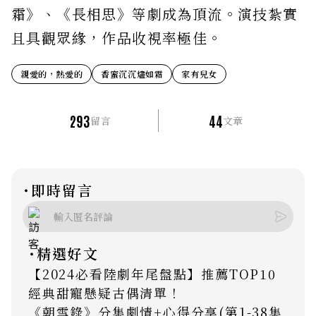
霜》、《長相思》等劇成為頂流。演技紮實
且具觀眾緣，作品收視率極佳。
親愛的，熱愛的
香蜜沉沉燼如霜
家有兒女
293
44
留言
文章
˙即時留言
˙精選好文
【2024必看陸劇年尾盤點】推薦TOP10
經典甜寵懸疑古偶清單！
《朝雪錄》分集劇情+心得分享(第1-38集