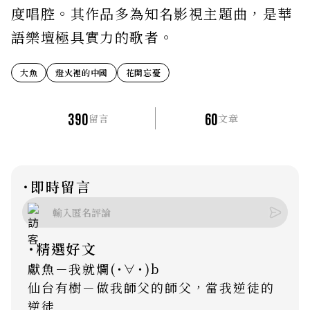
度唱腔。其作品多為知名影視主題曲，是華
語樂壇極具實力的歌者。
大魚
燈火裡的中國
花開忘憂
390
60
留言
文章
˙即時留言
˙精選好文
獻魚－我就爛(･∀･)b
仙台有樹－做我師父的師父，當我逆徒的
逆徒