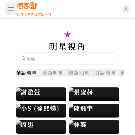
台灣人的生活文創平台
明星視角
華語明星
粵語明星
韓語明星
日語明星
歐美
謝盈萱
張凌赫
小S (徐熙娣)
陳飛宇
周迅
林襄