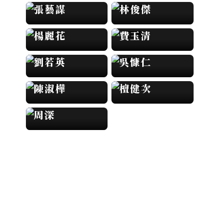
張藝謀
林俊傑
楊麗花
費玉清
劉若英
吳慷仁
陳淑樺
檀健次
周深